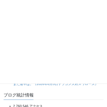
人気の投稿とページ
8安打放ちながらの完封負けは拙攻の一言に尽きる。（2026
年8月5日カープ対ジャイアンツ）
打線の猛攻に隠れた、大量リード時の継投采配の甘さ。
（2026年8月5日ベイスターズ対タイガース）
再三の決定機を逃しながらも、粘りの一打とバファローズ守
備の乱れで掴んだ逆転勝ち。（2026年8月1日 ライオンズ対
バファローズ）
20日ぶり登板の佐藤爽投手をあの場面まで引っ張った継投
判断に疑問が残る完封負け。（2026年8月5日ライオンズ対
マリーンズ）
投手陣5人による完封リレーは見事だが、打線の得点効率は
まだ道半ば。（2026年8月5日ドラゴンズ対スワローズ）
ブログ統計情報
2,760,546 アクセス