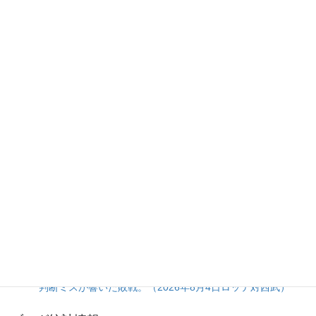
人気の投稿とページ
渡部選手の拙守と継投のタイミングが重なった7回に突き放
され、ホークスに逆転負けを喫したライオンズ。（2026年8
月7日ライオンズ対ホークス）
初回7失点で試合を決めながら終盤まで追い上げられかけ
た、タイガース継投陣の緩み。（2026年8月6日ベイスター
ズ対タイガース）
岸田選手の悪送球が呼び水となり、3回裏の一挙5点で趨勢
が決した一戦。（2026年8月8日ジャイアンツ対スワロー
ズ）
5点リードを一気に吐き出す乱調から、土壇場の一発で拾っ
た辛勝。（2026年8月5日ソフトバンク対日本ハム）
ネビン選手の先制2ランを台無しにした3回裏5失点。継投の
判断ミスが響いた敗戦。（2026年8月4日ロッテ対西武）