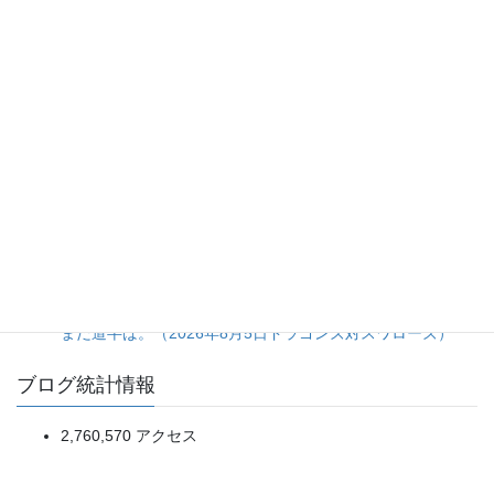
8安打放ちながらの完封負けは拙攻の一言に尽きる。（2026
年8月5日カープ対ジャイアンツ）
打線の猛攻に隠れた、大量リード時の継投采配の甘さ。
（2026年8月5日ベイスターズ対タイガース）
20日ぶり登板の佐藤爽投手をあの場面まで引っ張った継投
判断に疑問が残る完封負け。（2026年8月5日ライオンズ対
マリーンズ）
再三の決定機を逃しながらも、粘りの一打とバファローズ守
備の乱れで掴んだ逆転勝ち。（2026年8月1日 ライオンズ対
バファローズ）
投手陣5人による完封リレーは見事だが、打線の得点効率は
まだ道半ば。（2026年8月5日ドラゴンズ対スワローズ）
ブログ統計情報
2,760,570 アクセス