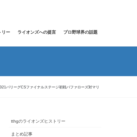
トリー
ライオンズへの提言
プロ野球界の話題
21パリーグCSファイナルステージ初戦バファローズ対マリ
tthgのライオンズヒストリー
まとめ記事