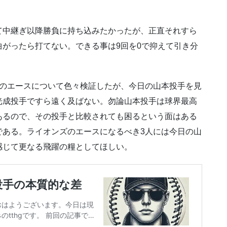
て中継ぎ以降勝負に持ち込みたかったが、正直それすら
がったら打てない。できる事は9回を0で抑えて引き分
ズのエースについて色々検証したが、今日の山本投手を見
光成投手ですら遠く及ばない。勿論山本投手は球界最高
あるので、その投手と比較されても困るという面はある
である。ライオンズのエースになるべき3人には今日の山
感じて更なる飛躍の糧としてほしい。