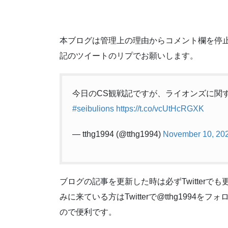
本ブログは管理上の理由からコメント欄を停
記のツイートのリプでお願いします。
今日のCS観戦記ですが、ライオンズに関
#seibulions
https://t.co/vcUtHcRGXK
— tthg1994 (@tthg1994)
November 10, 20
ブログの記事を更新した時は必ずTwitter
みに来ている方はTwitterで@tthg199
ので便利です。