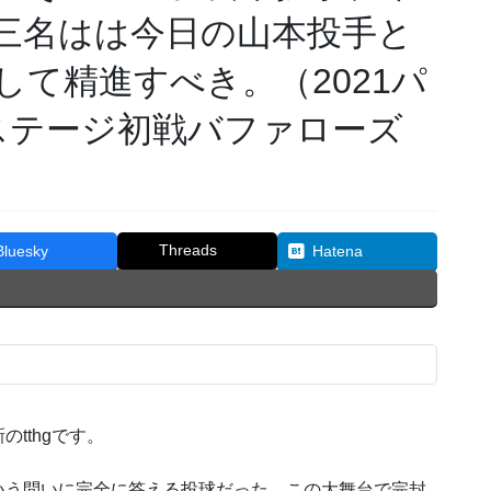
三名はは今日の山本投手と
て精進すべき。（2021パ
ステージ初戦バファローズ
Threads
Bluesky
Hatena
tthgです。
いう問いに完全に答える投球だった。この大舞台で完封