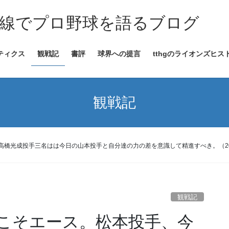
線でプロ野球を語るブログ
ティクス
観戦記
書評
球界への提言
tthgのライオンズヒス
観戦記
高橋光成投手三名はは今日の山本投手と自分達の力の差を意識して精進すべき。（20
観戦記
こそエース。松本投手、今