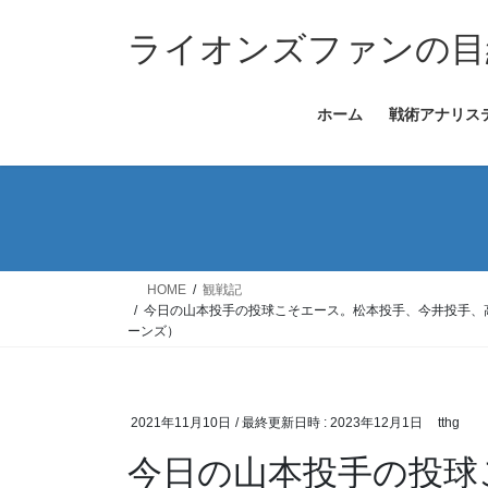
コ
ナ
ン
ビ
ライオンズファンの目
テ
ゲ
ン
ー
ホーム
戦術アナリス
ツ
シ
へ
ョ
ス
ン
キ
に
ッ
移
プ
動
HOME
観戦記
今日の山本投手の投球こそエース。松本投手、今井投手、
ーンズ）
2021年11月10日
/ 最終更新日時 :
2023年12月1日
tthg
今日の山本投手の投球