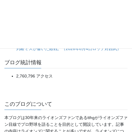
岸田選手の悪送球が呼び水となり、3回裏の一挙5点で趨勢
が決した一戦。（2026年8月8日ジャイアンツ対スワロー
ズ）
5点リードを一気に吐き出す乱調から、土壇場の一発で拾っ
た辛勝。（2026年8月5日ソフトバンク対日本ハム）
ネビン選手の先制2ランを台無しにした3回裏5失点。継投の
判断ミスが響いた敗戦。（2026年8月4日ロッテ対西武）
ブログ統計情報
2,760,796 アクセス
このブログについて
本ブログは30年来のライオンズファンであるtthgがライオンズファ
ン目線でプロ野球を語ることを目的として開設しています。記事
の内容はライオンズに関することが多いですが、ライオンズにつ