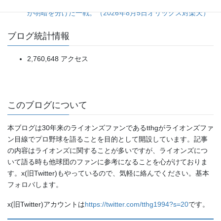
一発で先制、進塁打と犠飛で確実に加点。細かい野球の精度
が明暗を分けた一戦。（2026年8月5日オリックス対楽天）
ブログ統計情報
2,760,648 アクセス
このブログについて
本ブログは30年来のライオンズファンであるtthgがライオンズファ
ン目線でプロ野球を語ることを目的として開設しています。記事
の内容はライオンズに関することが多いですが、ライオンズにつ
いて語る時も他球団のファンに参考になることを心がけておりま
す。x(旧Twitter)もやっているので、気軽に絡んでください。基本
フォロバします。
x(旧Twitter)アカウントは
https://twitter.com/tthg1994?s=20
です。