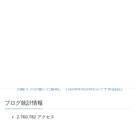
され、ホークスに逆転負けを喫したライオンズ。（2026年8
月7日ライオンズ対ホークス）
初回7失点で試合を決めながら終盤まで追い上げられかけ
た、タイガース継投陣の緩み。（2026年8月6日ベイスター
ズ対タイガース）
5点リードを一気に吐き出す乱調から、土壇場の一発で拾っ
た辛勝。（2026年8月5日ソフトバンク対日本ハム）
昨今の「投高打低」がつまらない本当の理由。偽りの投手戦
に潜む「諦め」と打者への提言
ネビン選手の先制2ランを台無しにした3回裏5失点。継投の
判断ミスが響いた敗戦。（2026年8月4日ロッテ対西武）
ブログ統計情報
2,760,782 アクセス