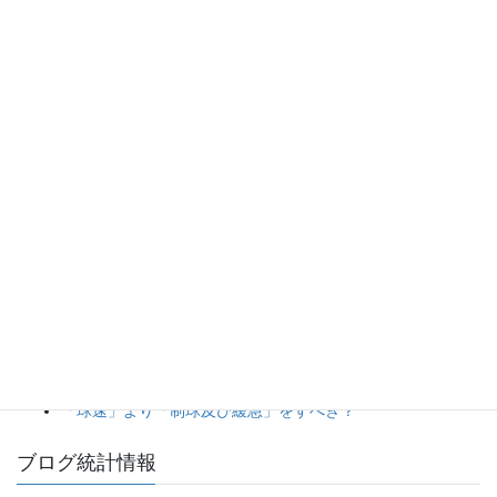
« 1月
人気の投稿とページ
8安打放ちながらの完封負けは拙攻の一言に尽きる。（2026
年8月5日カープ対ジャイアンツ）
打線の猛攻に隠れた、大量リード時の継投采配の甘さ。
（2026年8月5日ベイスターズ対タイガース）
20日ぶり登板の佐藤爽投手をあの場面まで引っ張った継投
判断に疑問が残る完封負け。（2026年8月5日ライオンズ対
マリーンズ）
投手陣5人による完封リレーは見事だが、打線の得点効率は
まだ道半ば。（2026年8月5日ドラゴンズ対スワローズ）
「球速」より「制球及び緩急」をすべき？
ブログ統計情報