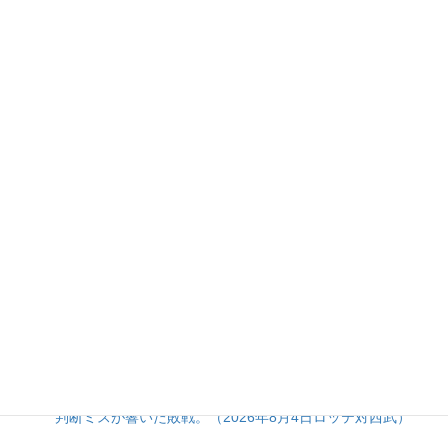
« 1月
人気の投稿とページ
渡部選手の拙守と継投のタイミングが重なった7回に突き放
され、ホークスに逆転負けを喫したライオンズ。（2026年8
月7日ライオンズ対ホークス）
初回7失点で試合を決めながら終盤まで追い上げられかけ
た、タイガース継投陣の緩み。（2026年8月6日ベイスター
ズ対タイガース）
5点リードを一気に吐き出す乱調から、土壇場の一発で拾っ
た辛勝。（2026年8月5日ソフトバンク対日本ハム）
昨今の「投高打低」がつまらない本当の理由。偽りの投手戦
に潜む「諦め」と打者への提言
ネビン選手の先制2ランを台無しにした3回裏5失点。継投の
判断ミスが響いた敗戦。（2026年8月4日ロッテ対西武）