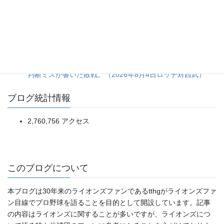
5点リードを一気に吐き出す乱調から、土壇場の一発で拾っ
た辛勝。（2026年8月5日ソフトバンク対日本ハム）
昨今の「投高打低」がつまらない本当の理由。偽りの投手戦
に潜む「諦め」と打者への提言
ネビン選手の先制2ランを台無しにした3回裏5失点。継投の
判断ミスが響いた敗戦。（2026年8月4日ロッテ対西武）
ブログ統計情報
2,760,756 アクセス
このブログについて
本ブログは30年来のライオンズファンであるtthgがライオンズファ
ン目線でプロ野球を語ることを目的として開設しています。記事
の内容はライオンズに関することが多いですが、ライオンズにつ