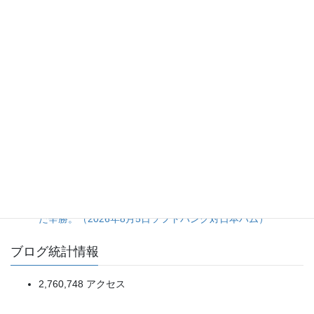
た、タイガース継投陣の緩み。（2026年8月6日ベイスター
ズ対タイガース）
20日ぶり登板の佐藤爽投手をあの場面まで引っ張った継投
判断に疑問が残る完封負け。（2026年8月5日ライオンズ対
マリーンズ）
渡部選手の拙守と継投のタイミングが重なった7回に突き放
され、ホークスに逆転負けを喫したライオンズ。（2026年8
月7日ライオンズ対ホークス）
一発で先制、進塁打と犠飛で確実に加点。細かい野球の精度
が明暗を分けた一戦。（2026年8月5日オリックス対楽天）
5点リードを一気に吐き出す乱調から、土壇場の一発で拾っ
た辛勝。（2026年8月5日ソフトバンク対日本ハム）
ブログ統計情報
2,760,748 アクセス