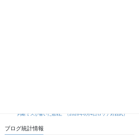
人気の投稿とページ
渡部選手の拙守と継投のタイミングが重なった7回に突き放
され、ホークスに逆転負けを喫したライオンズ。（2026年8
月7日ライオンズ対ホークス）
初回7失点で試合を決めながら終盤まで追い上げられかけ
た、タイガース継投陣の緩み。（2026年8月6日ベイスター
ズ対タイガース）
5点リードを一気に吐き出す乱調から、土壇場の一発で拾っ
た辛勝。（2026年8月5日ソフトバンク対日本ハム）
昨今の「投高打低」がつまらない本当の理由。偽りの投手戦
に潜む「諦め」と打者への提言
ネビン選手の先制2ランを台無しにした3回裏5失点。継投の
判断ミスが響いた敗戦。（2026年8月4日ロッテ対西武）
ブログ統計情報