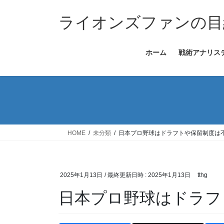
コ
ナ
ン
ビ
ライオンズファンの目
テ
ゲ
ン
ー
ホーム
戦術アナリス
ツ
シ
へ
ョ
ス
ン
キ
に
ッ
移
プ
動
HOME
未分類
日本プロ野球はドラフトや保留制度は
2025年1月13日
/ 最終更新日時 :
2025年1月13日
tthg
日本プロ野球はドラフ