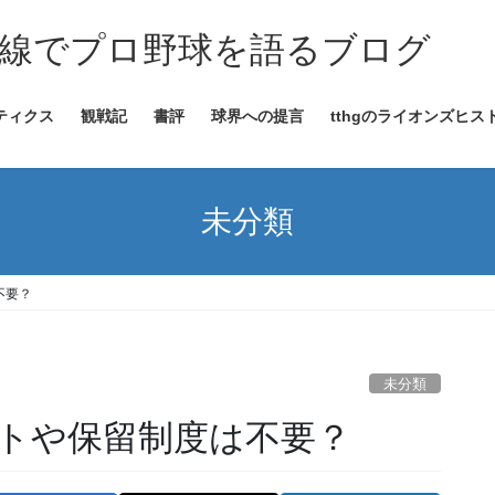
線でプロ野球を語るブログ
ティクス
観戦記
書評
球界への提言
tthgのライオンズヒス
未分類
不要？
未分類
トや保留制度は不要？