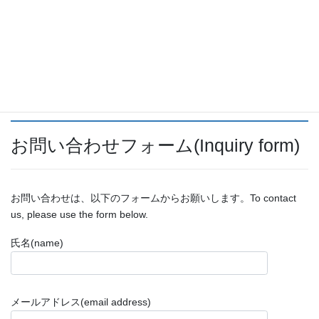
ン目線でプロ野球を語ることを目的として開設しています。記事
の内容はライオンズに関することが多いですが、ライオンズにつ
いて語る時も他球団のファンに参考になることを心がけておりま
す。x(旧Twitter)もやっているので、気軽に絡んでください。基本
フォロバします。
x(旧Twitter)アカウントは
https://twitter.com/tthg1994?s=20
です。
お問い合わせフォーム(Inquiry form)
お問い合わせは、以下のフォームからお願いします。To contact
us, please use the form below.
氏名(name)
メールアドレス(email address)