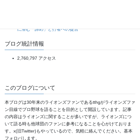
5点リードを一気に吐き出す乱調から、土壇場の一発で拾っ
た辛勝。（2026年8月5日ソフトバンク対日本ハム）
昨今の「投高打低」がつまらない本当の理由。偽りの投手戦
に潜む「諦め」と打者への提言
ブログ統計情報
2,760,797 アクセス
このブログについて
本ブログは30年来のライオンズファンであるtthgがライオンズファ
ン目線でプロ野球を語ることを目的として開設しています。記事
の内容はライオンズに関することが多いですが、ライオンズにつ
いて語る時も他球団のファンに参考になることを心がけておりま
す。x(旧Twitter)もやっているので、気軽に絡んでください。基本
フォロバします。