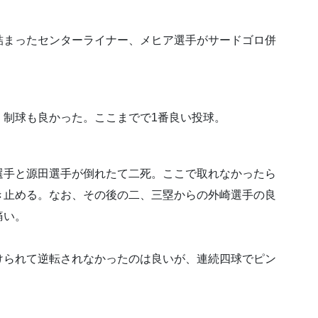
詰まったセンターライナー、メヒア選手がサードゴロ併
、制球も良かった。ここまでで1番良い投球。
選手と源田選手が倒れたて二死。ここで取れなかったら
き止める。なお、その後の二、三塁からの外崎選手の良
痛い。
けられて逆転されなかったのは良いが、連続四球でピン