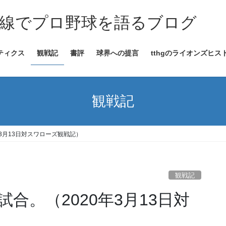
線でプロ野球を語るブログ
ティクス
観戦記
書評
球界への提言
tthgのライオンズヒス
観戦記
3月13日対スワローズ観戦記）
観戦記
合。（2020年3月13日対