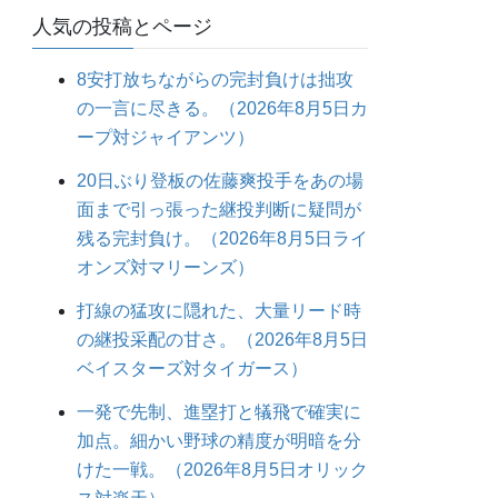
人気の投稿とページ
8安打放ちながらの完封負けは拙攻
の一言に尽きる。（2026年8月5日カ
ープ対ジャイアンツ）
20日ぶり登板の佐藤爽投手をあの場
面まで引っ張った継投判断に疑問が
残る完封負け。（2026年8月5日ライ
オンズ対マリーンズ）
打線の猛攻に隠れた、大量リード時
の継投采配の甘さ。（2026年8月5日
ベイスターズ対タイガース）
一発で先制、進塁打と犠飛で確実に
加点。細かい野球の精度が明暗を分
けた一戦。（2026年8月5日オリック