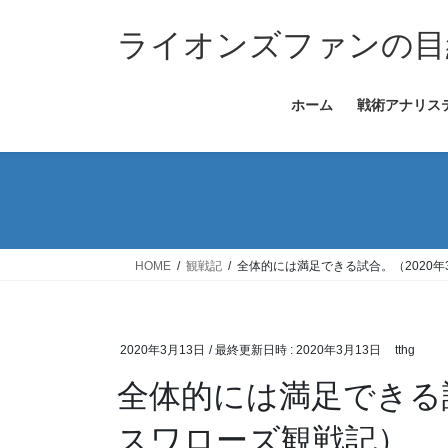
コ
ナ
ン
ビ
ライオンズファンの目
テ
ゲ
ン
ー
ホーム
戦術アナリス
ツ
シ
へ
ョ
ス
ン
キ
に
ッ
移
プ
動
HOME
観戦記
全体的には満足できる試合。（2020年
2020年3月13日
/ 最終更新日時 :
2020年3月13日
tthg
全体的には満足できる試
スワローズ観戦記）