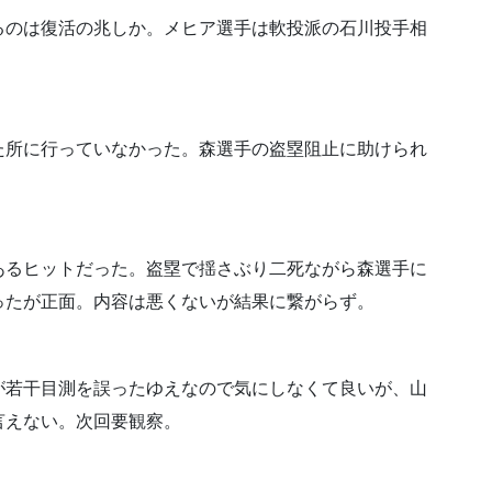
るのは復活の兆しか。メヒア選手は軟投派の石川投手相
た所に行っていなかった。森選手の盗塁阻止に助けられ
あるヒットだった。盗塁で揺さぶり二死ながら森選手に
ったが正面。内容は悪くないが結果に繋がらず。
が若干目測を誤ったゆえなので気にしなくて良いが、山
言えない。次回要観察。