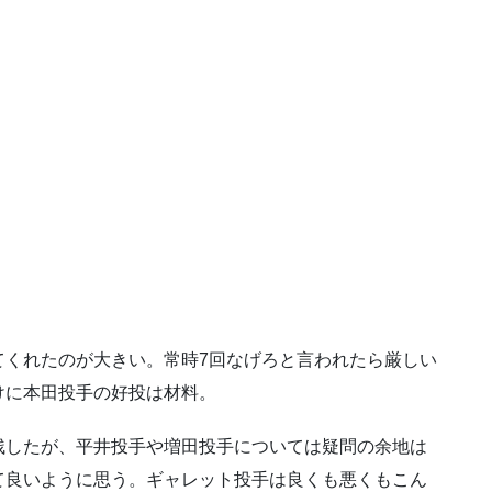
てくれたのが大きい。常時7回なげろと言われたら厳しい
けに本田投手の好投は材料。
残したが、平井投手や増田投手については疑問の余地は
て良いように思う。ギャレット投手は良くも悪くもこん