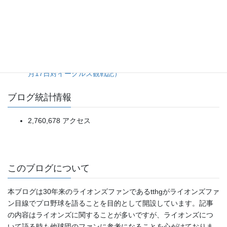
た、タイガース継投陣の緩み。（2026年8月6日ベイスター
ズ対タイガース）
5点リードを一気に吐き出す乱調から、土壇場の一発で拾っ
た辛勝。（2026年8月5日ソフトバンク対日本ハム）
今年の悪いところを出し切ったようなダメ試合。（2019年4
月17日対イーグルス観戦記）
ブログ統計情報
2,760,678 アクセス
このブログについて
本ブログは30年来のライオンズファンであるtthgがライオンズファ
ン目線でプロ野球を語ることを目的として開設しています。記事
の内容はライオンズに関することが多いですが、ライオンズにつ
いて語る時も他球団のファンに参考になることを心がけておりま