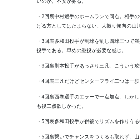
いのか。不安が募る。
・2回裏中村選手のホームランで同点。相手
げる方としてはたまらない。大振り傾向の山
・3回表多和田投手が制球を乱し四球三つで
投手である。早めの継投が必要な感じ。
・3回裏則本投手があっさり三凡。こういう
・4回表三凡だけどセンターフライ二つは一
・4回裏西巻選手のエラーで一点加点。しか
も後二点欲しかった。
・5回表多和田投手が併殺でリズムを作りうる
・5回裏繋いでチャンスをつくるも取れず。