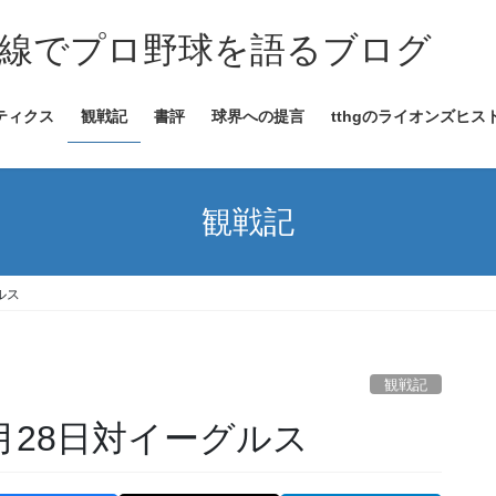
線でプロ野球を語るブログ
ティクス
観戦記
書評
球界への提言
tthgのライオンズヒス
観戦記
ルス
観戦記
8月28日対イーグルス