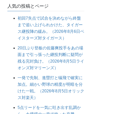
人気の投稿とページ
初回7失点で試合を決めながら終盤
まで追い上げられかけた、タイガー
ス継投陣の緩み。（2026年8月6日ベ
イスターズ対タイガース）
20日ぶり登板の佐藤爽投手をあの場
面まで引っ張った継投判断に疑問が
残る完封負け。（2026年8月5日ライ
オンズ対マリーンズ）
一発で先制、進塁打と犠飛で確実に
加点。細かい野球の精度が明暗を分
けた一戦。（2026年8月5日オリック
ス対楽天）
5点リードを一気に吐き出す乱調か