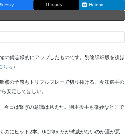
Threads
Bluesky
Hatena
thgの備忘録的にアップしたものです。別途詳細版を後ほ
こちら
）
大量点の予感もトリプルプレーで切り抜ける。今江選手の
から安定してほしい。
だし、今日は繋ぎの意識は見えた。則本投手も微妙なとこで
くのにヒット2本。0に抑えたが球威がないのか運が悪