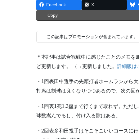
Facebook
X
Copy
この記事はプロモーションが含まれています。
＊本記事は試合観戦中に感じたことのメモをt
ど更新します。 （→更新しました。
詳細版は
・1回表田中選手の先頭打者ホームランから
打席は制球は良くなりつつあるので、次の回
・1回裏1死1.3塁まで行くまで取れず。た
球数嵩んでるし、付け入る隙はある。
・2回表多和田投手はそこそこいいコースに行