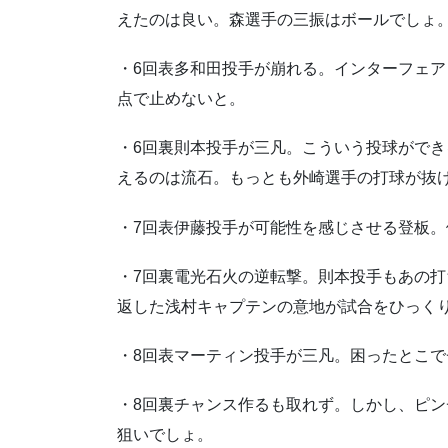
えたのは良い。森選手の三振はボールでしょ
・6回表多和田投手が崩れる。インターフェア
点で止めないと。
・6回裏則本投手が三凡。こういう投球がで
えるのは流石。もっとも外崎選手の打球が抜
・7回表伊藤投手が可能性を感じさせる登板
・7回裏電光石火の逆転撃。則本投手もあの
返した浅村キャプテンの意地が試合をひっく
・8回表マーティン投手が三凡。困ったとこ
・8回裏チャンス作るも取れず。しかし、ピ
狙いでしょ。