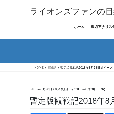
コ
ナ
ン
ビ
ライオンズファンの目
テ
ゲ
ン
ー
ホーム
戦術アナリス
ツ
シ
へ
ョ
ス
ン
キ
に
ッ
移
プ
動
HOME
観戦記
暫定版観戦記2018年8月28日対イーグ
2018年8月28日
/ 最終更新日時 :
2018年8月28日
tthg
暫定版観戦記2018年