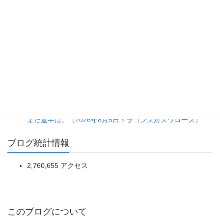
20日ぶり登板の佐藤爽投手をあの場面まで引っ張った継投
判断に疑問が残る完封負け。（2026年8月5日ライオンズ対
マリーンズ）
打線の猛攻に隠れた、大量リード時の継投采配の甘さ。
（2026年8月5日ベイスターズ対タイガース）
一発で先制、進塁打と犠飛で確実に加点。細かい野球の精度
が明暗を分けた一戦。（2026年8月5日オリックス対楽天）
投手陣5人による完封リレーは見事だが、打線の得点効率は
まだ道半ば。（2026年8月5日ドラゴンズ対スワローズ）
ブログ統計情報
2,760,655 アクセス
このブログについて