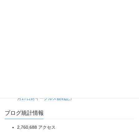
20日ぶり登板の佐藤爽投手をあの場面まで引っ張った継投
判断に疑問が残る完封負け。（2026年8月5日ライオンズ対
マリーンズ）
一発で先制、進塁打と犠飛で確実に加点。細かい野球の精度
が明暗を分けた一戦。（2026年8月5日オリックス対楽天）
初回7失点で試合を決めながら終盤まで追い上げられかけ
た、タイガース継投陣の緩み。（2026年8月6日ベイスター
ズ対タイガース）
5点リードを一気に吐き出す乱調から、土壇場の一発で拾っ
た辛勝。（2026年8月5日ソフトバンク対日本ハム）
今年の悪いところを出し切ったようなダメ試合。（2019年4
月17日対イーグルス観戦記）
ブログ統計情報
2,760,688 アクセス