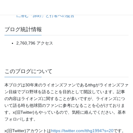
昨今の「投高打低」がつまらない本当の理由。偽りの投手戦
に潜む「諦め」と打者への提言
ブログ統計情報
2,760,796 アクセス
このブログについて
本ブログは30年来のライオンズファンであるtthgがライオンズファ
ン目線でプロ野球を語ることを目的として開設しています。記事
の内容はライオンズに関することが多いですが、ライオンズにつ
いて語る時も他球団のファンに参考になることを心がけておりま
す。x(旧Twitter)もやっているので、気軽に絡んでください。基本
フォロバします。
x(旧Twitter)アカウントは
https://twitter.com/tthg1994?s=20
です。