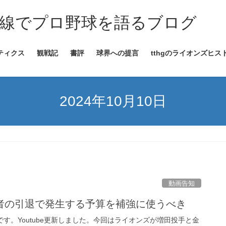
線でプロ野球を語るブログ
ティクス
観戦記
書評
球界への提言
tthgのライオンズヒス
2024年10月10日
動画告知
者の引退で発生する予算を補強に使うべき
gです。Youtube更新しました。今回はライオンズが増田投手と金