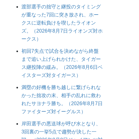
渡部選手の拙守と継投のタイミング
が重なった7回に突き放され、ホー
クスに逆転負けを喫したライオン
ズ。（2026年8月7日ライオンズ対ホ
ークス）
初回7失点で試合を決めながら終盤
まで追い上げられかけた、タイガー
ス継投陣の緩み。（2026年8月6日ベ
イスターズ対タイガース）
満塁の好機を勝ち越しに繋げられな
かった拙攻の末、相手の乱れに救わ
れたサヨナラ勝ち。（2026年8月7日
ファイターズ対イーグルス）
岸田選手の悪送球が呼び水となり、
3回裏の一挙5点で趨勢が決した一