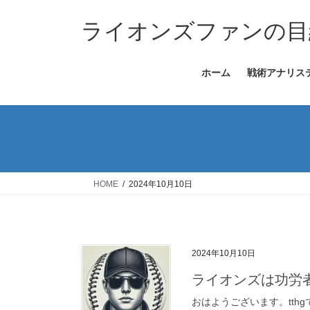
コ
ナ
ン
ビ
ライオンズファンの目
テ
ゲ
ン
ー
ホーム
戦術アナリス
ツ
シ
へ
ョ
ス
ン
キ
に
ッ
移
プ
動
HOME
2024年10月10日
2024年10月10日
ライオンズは功労
おはようございます。tth