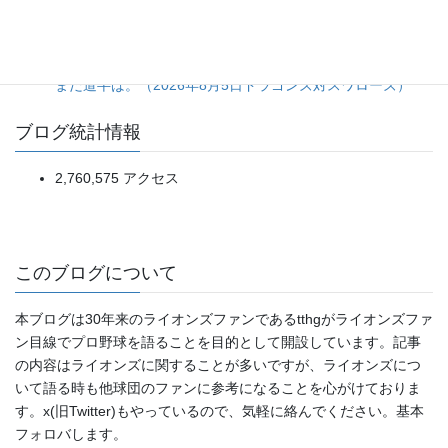
備の乱れで掴んだ逆転勝ち。（2026年8月1日 ライオンズ対
バファローズ）
投手陣5人による完封リレーは見事だが、打線の得点効率は
まだ道半ば。（2026年8月5日ドラゴンズ対スワローズ）
ブログ統計情報
2,760,575 アクセス
このブログについて
本ブログは30年来のライオンズファンであるtthgがライオンズファ
ン目線でプロ野球を語ることを目的として開設しています。記事
の内容はライオンズに関することが多いですが、ライオンズにつ
いて語る時も他球団のファンに参考になることを心がけておりま
す。x(旧Twitter)もやっているので、気軽に絡んでください。基本
フォロバします。