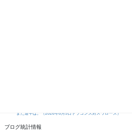
« 1月
人気の投稿とページ
8安打放ちながらの完封負けは拙攻の一言に尽きる。（2026
年8月5日カープ対ジャイアンツ）
20日ぶり登板の佐藤爽投手をあの場面まで引っ張った継投
判断に疑問が残る完封負け。（2026年8月5日ライオンズ対
マリーンズ）
打線の猛攻に隠れた、大量リード時の継投采配の甘さ。
（2026年8月5日ベイスターズ対タイガース）
一発で先制、進塁打と犠飛で確実に加点。細かい野球の精度
が明暗を分けた一戦。（2026年8月5日オリックス対楽天）
投手陣5人による完封リレーは見事だが、打線の得点効率は
まだ道半ば。（2026年8月5日ドラゴンズ対スワローズ）
ブログ統計情報