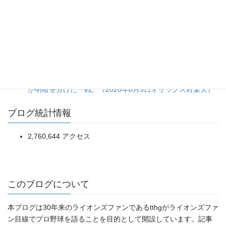
マリーンズ）
打線の猛攻に隠れた、大量リード時の継投采配の甘さ。
（2026年8月5日ベイスターズ対タイガース）
投手陣5人による完封リレーは見事だが、打線の得点効率は
まだ道半ば。（2026年8月5日ドラゴンズ対スワローズ）
一発で先制、進塁打と犠飛で確実に加点。細かい野球の精度
が明暗を分けた一戦。（2026年8月5日オリックス対楽天）
ブログ統計情報
2,760,644 アクセス
このブログについて
本ブログは30年来のライオンズファンであるtthgがライオンズファ
ン目線でプロ野球を語ることを目的として開設しています。記事