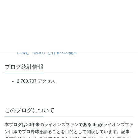
岸田選手の悪送球が呼び水となり、3回裏の一挙5点で趨勢
が決した一戦。（2026年8月8日ジャイアンツ対スワロー
ズ）
5点リードを一気に吐き出す乱調から、土壇場の一発で拾っ
た辛勝。（2026年8月5日ソフトバンク対日本ハム）
昨今の「投高打低」がつまらない本当の理由。偽りの投手戦
に潜む「諦め」と打者への提言
ブログ統計情報
2,760,797 アクセス
このブログについて
本ブログは30年来のライオンズファンであるtthgがライオンズファ
ン目線でプロ野球を語ることを目的として開設しています。記事