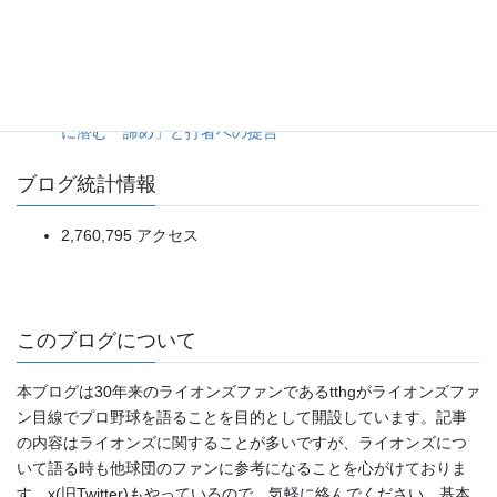
ズ）
5点リードを一気に吐き出す乱調から、土壇場の一発で拾っ
た辛勝。（2026年8月5日ソフトバンク対日本ハム）
昨今の「投高打低」がつまらない本当の理由。偽りの投手戦
に潜む「諦め」と打者への提言
ブログ統計情報
2,760,795 アクセス
このブログについて
本ブログは30年来のライオンズファンであるtthgがライオンズファ
ン目線でプロ野球を語ることを目的として開設しています。記事
の内容はライオンズに関することが多いですが、ライオンズにつ
いて語る時も他球団のファンに参考になることを心がけておりま
す。x(旧Twitter)もやっているので、気軽に絡んでください。基本