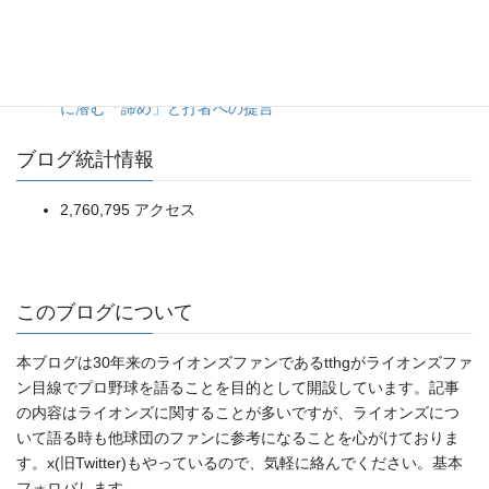
5点リードを一気に吐き出す乱調から、土壇場の一発で拾っ
た辛勝。（2026年8月5日ソフトバンク対日本ハム）
昨今の「投高打低」がつまらない本当の理由。偽りの投手戦
に潜む「諦め」と打者への提言
ブログ統計情報
2,760,795 アクセス
このブログについて
本ブログは30年来のライオンズファンであるtthgがライオンズファ
ン目線でプロ野球を語ることを目的として開設しています。記事
の内容はライオンズに関することが多いですが、ライオンズにつ
いて語る時も他球団のファンに参考になることを心がけておりま
す。x(旧Twitter)もやっているので、気軽に絡んでください。基本
フォロバします。