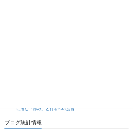
渡部選手の拙守と継投のタイミングが重なった7回に突き放
され、ホークスに逆転負けを喫したライオンズ。（2026年8
月7日ライオンズ対ホークス）
初回7失点で試合を決めながら終盤まで追い上げられかけ
た、タイガース継投陣の緩み。（2026年8月6日ベイスター
ズ対タイガース）
岸田選手の悪送球が呼び水となり、3回裏の一挙5点で趨勢
が決した一戦。（2026年8月8日ジャイアンツ対スワロー
ズ）
5点リードを一気に吐き出す乱調から、土壇場の一発で拾っ
た辛勝。（2026年8月5日ソフトバンク対日本ハム）
昨今の「投高打低」がつまらない本当の理由。偽りの投手戦
に潜む「諦め」と打者への提言
ブログ統計情報