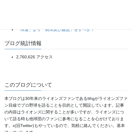
マリーンズ）
投手陣5人による完封リレーは見事だが、打線の得点効率は
まだ道半ば。（2026年8月5日ドラゴンズ対スワローズ）
「球速」より「制球及び緩急」をすべき？
ブログ統計情報
2,760,626 アクセス
このブログについて
本ブログは30年来のライオンズファンであるtthgがライオンズファ
ン目線でプロ野球を語ることを目的として開設しています。記事
の内容はライオンズに関することが多いですが、ライオンズにつ
いて語る時も他球団のファンに参考になることを心がけておりま
す。x(旧Twitter)もやっているので、気軽に絡んでください。基本