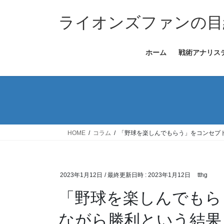
コ
ナ
ン
ビ
ライオンズファンの目
テ
ゲ
ン
ー
ホーム
戦術アナリス
ツ
シ
へ
ョ
ス
ン
キ
に
ッ
移
プ
動
HOME
コラム
「野球を楽しんでもらう」をコンセプ
2023年1月12日
/ 最終更新日時 :
2023年1月12日
tthg
「野球を楽しんでもら
ながら勝利という結果