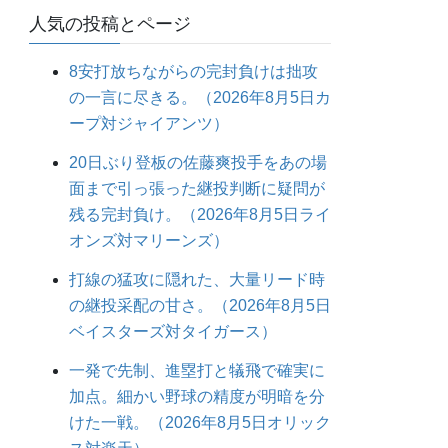
人気の投稿とページ
8安打放ちながらの完封負けは拙攻
の一言に尽きる。（2026年8月5日カ
ープ対ジャイアンツ）
20日ぶり登板の佐藤爽投手をあの場
面まで引っ張った継投判断に疑問が
残る完封負け。（2026年8月5日ライ
オンズ対マリーンズ）
打線の猛攻に隠れた、大量リード時
の継投采配の甘さ。（2026年8月5日
ベイスターズ対タイガース）
一発で先制、進塁打と犠飛で確実に
加点。細かい野球の精度が明暗を分
けた一戦。（2026年8月5日オリック