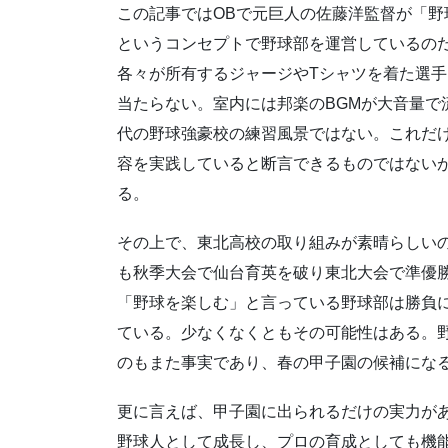
この記事ではOBで元巨人の佐藤洋監督が「
というコンセプトで野球部を運営しているの
各々が所有するジャージやTシャツを着た選
当たらない。室内には邦楽のBGMが大音量で
代の野球強豪校の練習風景ではない。これだ
容を実践していると断言できるものではない
る。
その上で、東北高校の取り組みが素晴らしい
も秋季大会で仙台育英を破り東北大会で準優
「野球を楽しむ」と言っている野球部は勝負
ている。少なくなくともその可能性はある。
のもまた事実であり、春の甲子園の候補にな
更に言えば、甲子園に出られるだけの実力が
野球人として成長し、プロの育成としても機