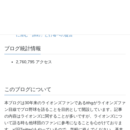
ズ）
5点リードを一気に吐き出す乱調から、土壇場の一発で拾っ
た辛勝。（2026年8月5日ソフトバンク対日本ハム）
昨今の「投高打低」がつまらない本当の理由。偽りの投手戦
に潜む「諦め」と打者への提言
ブログ統計情報
2,760,795 アクセス
このブログについて
本ブログは30年来のライオンズファンであるtthgがライオンズファ
ン目線でプロ野球を語ることを目的として開設しています。記事
の内容はライオンズに関することが多いですが、ライオンズにつ
いて語る時も他球団のファンに参考になることを心がけておりま
す。x(旧Twitter)もやっているので、気軽に絡んでください。基本