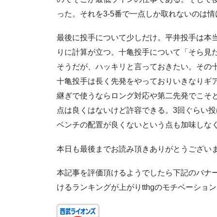
った。それを3-5番で一点しか取れないのは
最後に投手について少しだけ。平井投手は本
りに計算が立つ。十亀投手について「そら見
そうだが、ハッキリと言っておきたい。その
十亀投手は長く先発をやっておりいきなりギ
継ぎで使うならロング対応や第二先発でこそと
点は良くはないけど許容できる。3回ぐらい
ベンチの配置が良くないという点も加味しな
本日も最後までお読み頂きありがとうござい
本記事を評価頂けるようでしたら下記のバナ
けるランキングが上がりtthgのモチベーショ