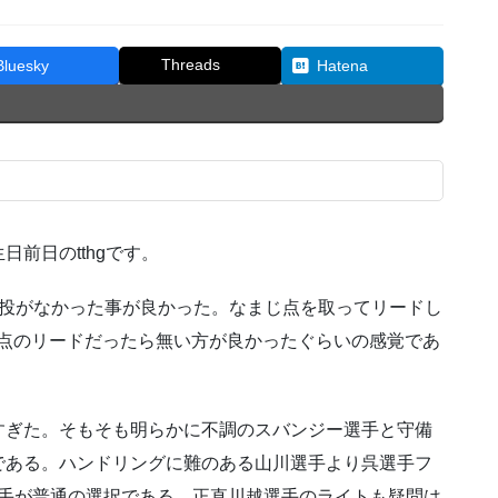
Threads
Bluesky
Hatena
前日のtthgです。
連投がなかった事が良かった。なまじ点を取ってリードし
3点のリードだったら無い方が良かったぐらいの感覚であ
すぎた。そもそも明らかに不調のスバンジー選手と守備
である。ハンドリングに難のある山川選手より呉選手フ
選手が普通の選択である。正直川越選手のライトも疑問は