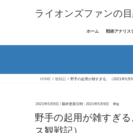
コ
ナ
ン
ビ
ライオンズファンの目
テ
ゲ
ン
ー
ホーム
戦術アナリス
ツ
シ
へ
ョ
ス
ン
キ
に
ッ
移
プ
動
HOME
観戦記
野手の起用が雑すぎる。（2021年5月
2021年5月9日
/ 最終更新日時 :
2021年5月9日
tthg
野手の起用が雑すぎる。
ス観戦記）