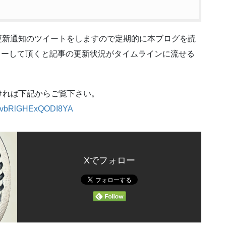
でも更新通知のツイートをしますので定期的に本ブログを読
4をフォローして頂くと記事の更新状況がタイムラインに流せる
しければ下記からご覧下さい。
tm7vbRlGHExQODI8YA
Xでフォロー