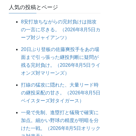
人気の投稿とページ
8安打放ちながらの完封負けは拙攻
の一言に尽きる。（2026年8月5日カ
ープ対ジャイアンツ）
20日ぶり登板の佐藤爽投手をあの場
面まで引っ張った継投判断に疑問が
残る完封負け。（2026年8月5日ライ
オンズ対マリーンズ）
打線の猛攻に隠れた、大量リード時
の継投采配の甘さ。（2026年8月5日
ベイスターズ対タイガース）
一発で先制、進塁打と犠飛で確実に
加点。細かい野球の精度が明暗を分
けた一戦。（2026年8月5日オリック