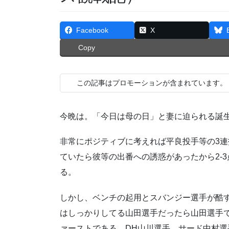
Facebook
X
Copy
この記事はプロモーションが含まれています。
今晩は。「今日は母の日」と妻に迫られる誕生日
非常にポジティブに考えれば平良投手等の3
ていたら彼等の出番への誘惑があったから2-
る。
しかし、ベンチの起用とスバンジー選手が酷
はしっかりしてる山田選手だったら山田選手
ァーストである。DH山川選手、サード中村