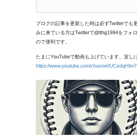
ブログの記事を更新した時は必ずTwitter
みに来ている方はTwitterで@tthg199
ので便利です。
たまにYouTubeで動画も上げています。宜
https://www.youtube.com/channel/UCedqH