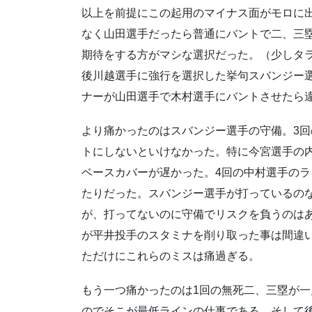
以上を前提にこの起用のマイナス面がモロに
なく山田選手だったら普通にバントで二、三
期待をする方がマシな選択だった。（少しタ
後川越選手に強行を選択した挙句スバンジー
ナーが山田選手で木村選手にバントさせたら
より痛かったのはスバンジー選手の守備。3
トにしないといけなかった。特に今宮選手の
ベースカバーが遅かった。4回の中村選手の
たりだった。スバンジー選手が打っているの
が、打ってないのに守備でリスクを負うのは
が平井投手のスタミナを削り取った事は間違
ただけにこれらのミスは痛過ぎる。
もう一つ痛かったのは1回の無死二、三塁が一
のでそこが最低ラインの仕事である。そして