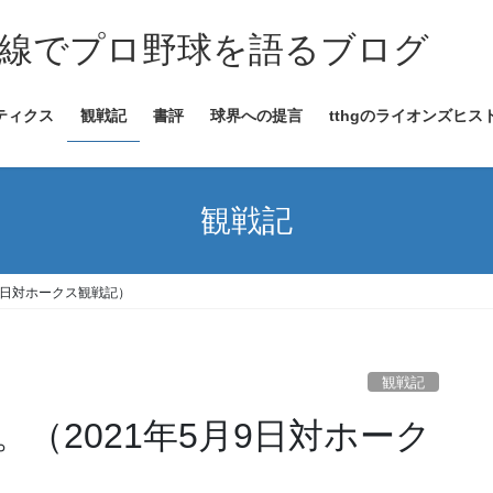
線でプロ野球を語るブログ
ティクス
観戦記
書評
球界への提言
tthgのライオンズヒス
観戦記
9日対ホークス観戦記）
観戦記
（2021年5月9日対ホーク