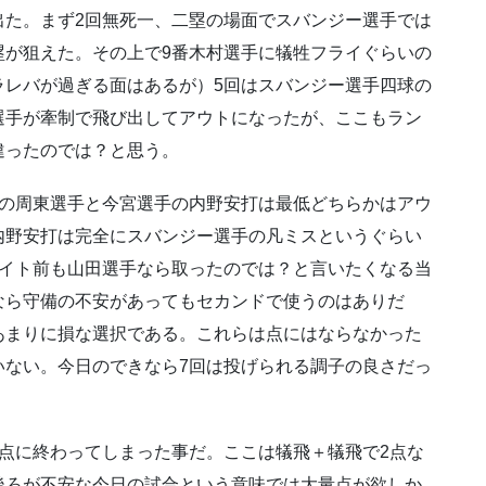
出た。まず2回無死一、二塁の場面でスバンジー選手では
塁が狙えた。その上で9番木村選手に犠牲フライぐらいの
ラレバが過ぎる面はあるが）5回はスバンジー選手四球の
選手が牽制で飛び出してアウトになったが、ここもラン
違ったのでは？と思う。
回の周東選手と今宮選手の内野安打は最低どちらかはアウ
内野安打は完全にスバンジー選手の凡ミスというぐらい
ライト前も山田選手なら取ったのでは？と言いたくなる当
なら守備の不安があってもセカンドで使うのはありだ
あまりに損な選択である。これらは点にはならなかった
いない。今日のできなら7回は投げられる調子の良さだっ
点に終わってしまった事だ。ここは犠飛＋犠飛で2点な
後ろが不安な今日の試合という意味では大量点が欲しか