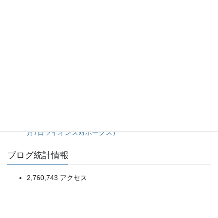
20日ぶり登板の佐藤爽投手をあの場面まで引っ張った継投
判断に疑問が残る完封負け。（2026年8月5日ライオンズ対
マリーンズ）
一発で先制、進塁打と犠飛で確実に加点。細かい野球の精度
が明暗を分けた一戦。（2026年8月5日オリックス対楽天）
5点リードを一気に吐き出す乱調から、土壇場の一発で拾っ
た辛勝。（2026年8月5日ソフトバンク対日本ハム）
渡部選手の拙守と継投のタイミングが重なった7回に突き放
され、ホークスに逆転負けを喫したライオンズ。（2026年8
月7日ライオンズ対ホークス）
ブログ統計情報
2,760,743 アクセス