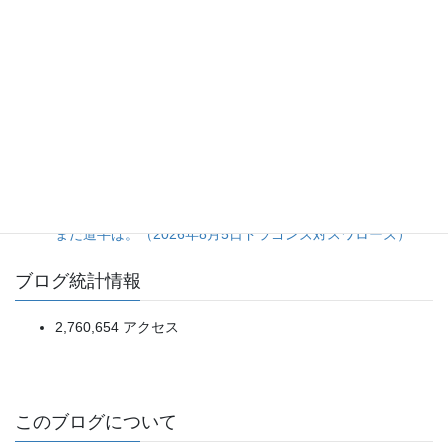
20日ぶり登板の佐藤爽投手をあの場面まで引っ張った継投
判断に疑問が残る完封負け。（2026年8月5日ライオンズ対
マリーンズ）
打線の猛攻に隠れた、大量リード時の継投采配の甘さ。
（2026年8月5日ベイスターズ対タイガース）
一発で先制、進塁打と犠飛で確実に加点。細かい野球の精度
が明暗を分けた一戦。（2026年8月5日オリックス対楽天）
投手陣5人による完封リレーは見事だが、打線の得点効率は
まだ道半ば。（2026年8月5日ドラゴンズ対スワローズ）
ブログ統計情報
2,760,654 アクセス
このブログについて