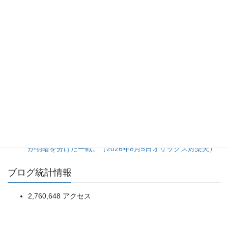
8安打放ちながらの完封負けは拙攻の一言に尽きる。（2026
年8月5日カープ対ジャイアンツ）
20日ぶり登板の佐藤爽投手をあの場面まで引っ張った継投
判断に疑問が残る完封負け。（2026年8月5日ライオンズ対
マリーンズ）
打線の猛攻に隠れた、大量リード時の継投采配の甘さ。
（2026年8月5日ベイスターズ対タイガース）
投手陣5人による完封リレーは見事だが、打線の得点効率は
まだ道半ば。（2026年8月5日ドラゴンズ対スワローズ）
一発で先制、進塁打と犠飛で確実に加点。細かい野球の精度
が明暗を分けた一戦。（2026年8月5日オリックス対楽天）
ブログ統計情報
2,760,648 アクセス