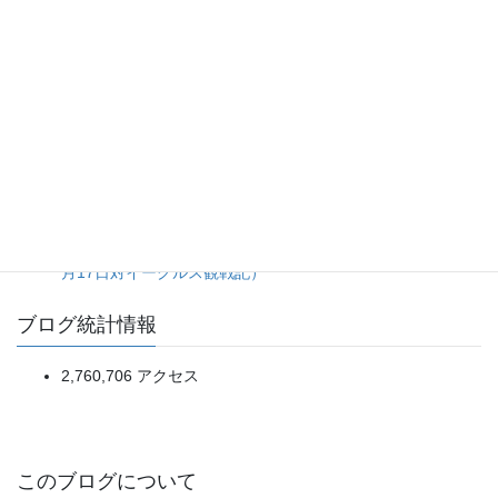
20日ぶり登板の佐藤爽投手をあの場面まで引っ張った継投
判断に疑問が残る完封負け。（2026年8月5日ライオンズ対
マリーンズ）
一発で先制、進塁打と犠飛で確実に加点。細かい野球の精度
が明暗を分けた一戦。（2026年8月5日オリックス対楽天）
5点リードを一気に吐き出す乱調から、土壇場の一発で拾っ
た辛勝。（2026年8月5日ソフトバンク対日本ハム）
今年の悪いところを出し切ったようなダメ試合。（2019年4
月17日対イーグルス観戦記）
ブログ統計情報
2,760,706 アクセス
このブログについて