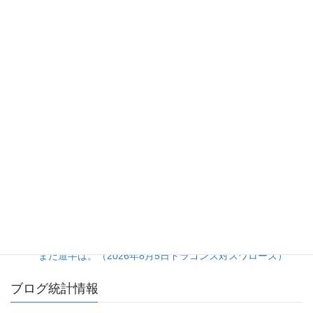
人気の投稿とページ
8安打放ちながらの完封負けは拙攻の一言に尽きる。（2026
年8月5日カープ対ジャイアンツ）
打線の猛攻に隠れた、大量リード時の継投采配の甘さ。
（2026年8月5日ベイスターズ対タイガース）
20日ぶり登板の佐藤爽投手をあの場面まで引っ張った継投
判断に疑問が残る完封負け。（2026年8月5日ライオンズ対
マリーンズ）
再三の決定機を逃しながらも、粘りの一打とバファローズ守
備の乱れで掴んだ逆転勝ち。（2026年8月1日 ライオンズ対
バファローズ）
投手陣5人による完封リレーは見事だが、打線の得点効率は
まだ道半ば。（2026年8月5日ドラゴンズ対スワローズ）
ブログ統計情報