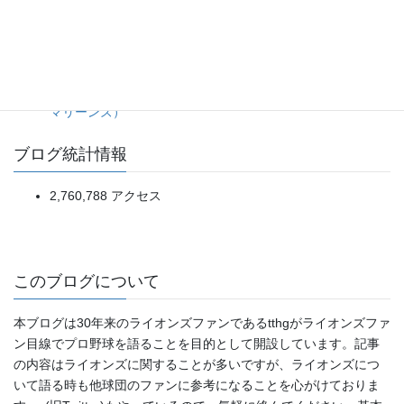
ネビン選手の先制2ランを台無しにした3回裏5失点。継投の
判断ミスが響いた敗戦。（2026年8月4日ロッテ対西武）
20日ぶり登板の佐藤爽投手をあの場面まで引っ張った継投
判断に疑問が残る完封負け。（2026年8月5日ライオンズ対
マリーンズ）
ブログ統計情報
2,760,788 アクセス
このブログについて
本ブログは30年来のライオンズファンであるtthgがライオンズファ
ン目線でプロ野球を語ることを目的として開設しています。記事
の内容はライオンズに関することが多いですが、ライオンズにつ
いて語る時も他球団のファンに参考になることを心がけておりま