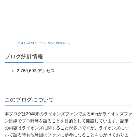
た、タイガース継投陣の緩み。（2026年8月6日ベイスター
ズ対タイガース）
5点リードを一気に吐き出す乱調から、土壇場の一発で拾っ
た辛勝。（2026年8月5日ソフトバンク対日本ハム）
今年の悪いところを出し切ったようなダメ試合。（2019年4
月17日対イーグルス観戦記）
ブログ統計情報
2,760,692 アクセス
このブログについて
本ブログは30年来のライオンズファンであるtthgがライオンズファ
ン目線でプロ野球を語ることを目的として開設しています。記事
の内容はライオンズに関することが多いですが、ライオンズにつ
いて語る時も他球団のファンに参考になることを心がけておりま